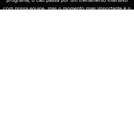
com nossa equipe, mas o momento mais importante é o
dia reservado exclusivamente para o dono.
Nossos Serviços
Treinamento Intensivo
Aqui em nosso centro de treinamento canino, temos
um programa personalizado.
Saiba mais